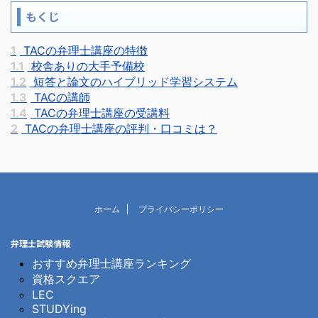
もくじ
1
TACの弁理士講座の特徴
1.1
校舎ありの大手予備校
1.2
短答と論文のハイブリッド学習システム
1.3
TACの講師
1.4
TACの弁理士講座の受講料
2
TACの弁理士講座の評判・口コミは？
ホーム
プライバシーポリシー
弁理士試験情報
おすすめ弁理士講座ランキング
資格スクエア
LEC
STUDYing